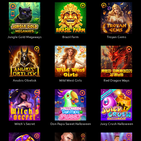
Jungle Gold Megaways
Brazil Farm
Troyan Gems
Anubis Obelisk
Wild West Girls
Red Dragon Ways
Witch's Secret
Don Papu Sweet Halloween
Juicy Crush Halloween