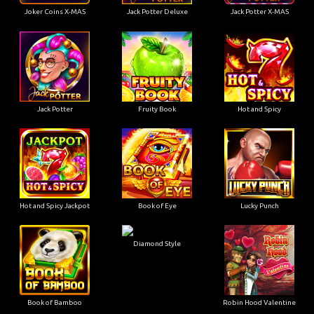
Joker Coins X-MAS
Jack Potter Deluxe
Jack Potter X-MAS
Jack Potter
Fruity Book
Hot and Spicy
Hot and Spicy Jackpot
Book of Eye
Lucky Punch
Diamond Style
Book of Bamboo
Robin Hood Valentine