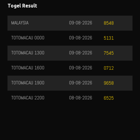
Togel Result
MALAYSIA
09-08-2026
8548
TOTOMACAU 0000
09-08-2026
5131
TOTOMACAU 1300
09-08-2026
7545
TOTOMACAU 1600
09-08-2026
0712
TOTOMACAU 1900
09-08-2026
9658
TOTOMACAU 2200
08-08-2026
6525