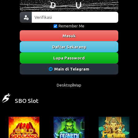
Remember Me
Masuk
Daftar Sekarang
Lupa Password
Main di Telegram
Desktop
Wap
SBO Slot