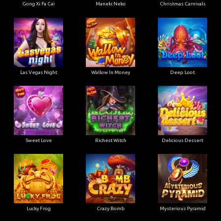
Gong Xi Fa Cai
Maneki Neko
Christmas Carnivals
Las Vegas Night
Wallow In Money
Deep Loot
Sweet Love
Richest Witch
Delicious Dessert
Lucky Frog
Crazy Bomb
Mysterious Pyramid