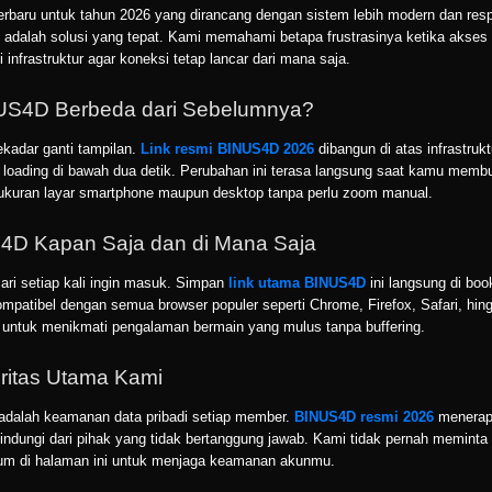
erbaru untuk tahun 2026 yang dirancang dengan sistem lebih modern dan resp
i adalah solusi yang tepat. Kami memahami betapa frustrasinya ketika akse
infrastruktur agar koneksi tetap lancar dari mana saja.
US4D Berbeda dari Sebelumnya?
kadar ganti tampilan.
Link resmi BINUS4D 2026
dibangun di atas infrastru
loading di bawah dua detik. Perubahan ini terasa langsung saat kamu membu
ukuran layar smartphone maupun desktop tanpa perlu zoom manual.
D Kapan Saja dan di Mana Saja
cari setiap kali ingin masuk. Simpan
link utama BINUS4D
ini langsung di bo
ompatibel dengan semua browser populer seperti Chrome, Firefox, Safari, h
p untuk menikmati pengalaman bermain yang mulus tanpa buffering.
ritas Utama Kami
g adalah keamanan data pribadi setiap member.
BINUS4D resmi 2026
menerapk
lindungi dari pihak yang tidak bertanggung jawab. Kami tidak pernah meminta 
tum di halaman ini untuk menjaga keamanan akunmu.