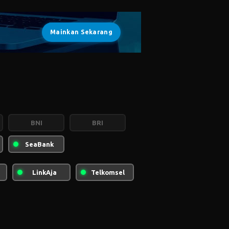
Mainkan Sekarang
BNI
BRI
SeaBank
LinkAja
Telkomsel