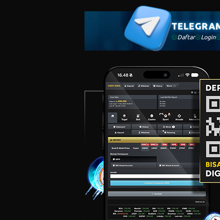
TELEGRA
Daftar
Login