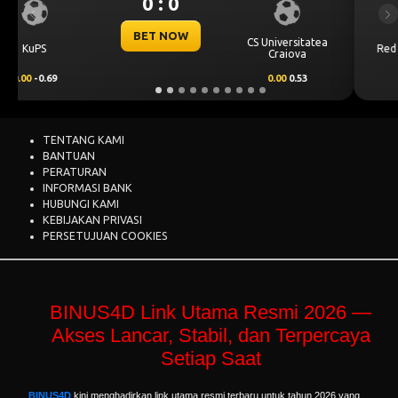
0 : 0
Previous
Ne
BET NOW
ea
Red Bull Salzburg
Pafos FC
0.75
0.60
-0.75
-0.76
TENTANG KAMI
BANTUAN
PERATURAN
INFORMASI BANK
HUBUNGI KAMI
KEBIJAKAN PRIVASI
PERSETUJUAN COOKIES
BINUS4D Link Utama Resmi 2026 —
Akses Lancar, Stabil, dan Terpercaya
Setiap Saat
BINUS4D
kini menghadirkan link utama resmi terbaru untuk tahun 2026 yang