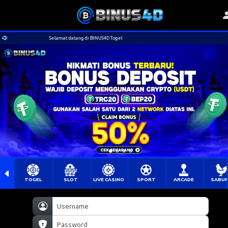
Selamat datang di BINUS4D Togel
TOGEL
SLOT
LIVE CASINO
SPORT
ARCADE
SABU