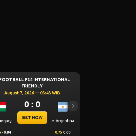
6/8/2026
FOOTBALL F24 INTERNATIONAL
FRIENDLY
August 7, 2026 — 05:45 WIB
0 : 0
Next
BET NOW
ungary
e-Argentina
75
-0.84
0.75
0.60