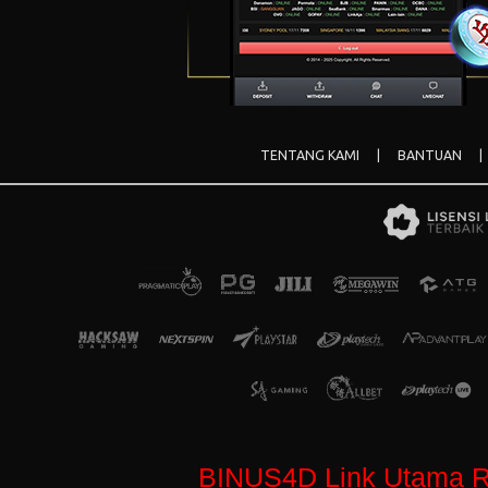
TENTANG KAMI
|
BANTUAN
|
BINUS4D Link Utama Re