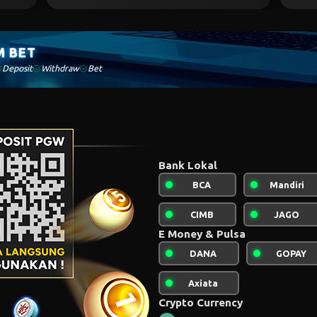
M BET
Deposit
Withdraw
Bet
Bank Lokal
BCA
Mandiri
CIMB
JAGO
E Money & Pulsa
DANA
GOPAY
Axiata
Crypto Currency