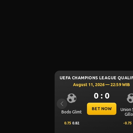
6/8/20
UEFA CHAMPIONS LEAGUE QUALIF
August 11, 2026 — 22:59 WIB
0 : 0
Previous
BET NOW
Union 
Bodo Glimt
Gill
0.75
0.82
-0.75