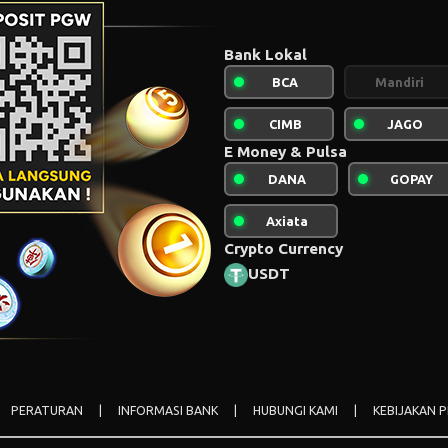
Bank Lokal
BCA
Mandiri
CIMB
JAGO
E Money & Pulsa
DANA
GOPAY
Axiata
Crypto Currency
USDT
PERATURAN
|
INFORMASI BANK
|
HUBUNGI KAMI
|
KEBIJAKAN P