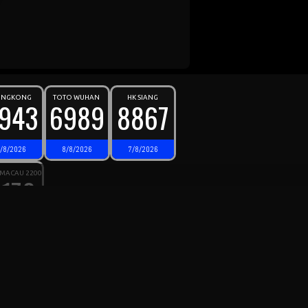
ONGKONG
TOTO WUHAN
HK SIANG
943
6989
8867
/8/2026
8/8/2026
7/8/2026
MACAU 2200
178
7/8/2026