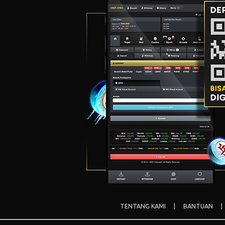
TENTANG KAMI
|
BANTUAN
|