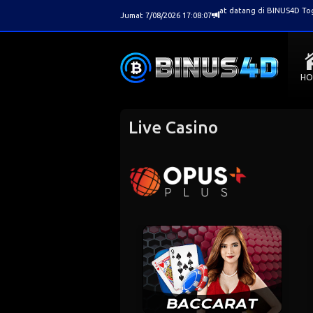
Selamat datang di BINUS4D Togel
Jumat 7/08/2026 17:08:08
HO
Live Casino