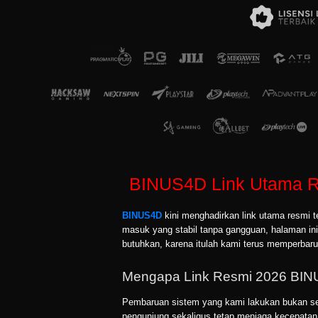
BINUS4D Link Utama Re
BINUS4D
kini menghadirkan link utama resmi t
masuk yang stabil tanpa gangguan, halaman in
butuhkan, karena itulah kami terus memperbarui 
Mengapa Link Resmi 2026 BIN
Pembaruan sistem yang kami lakukan bukan se