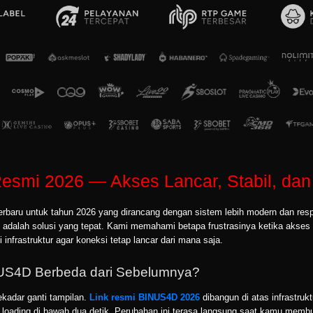
smi 2026 — Akses Lancar, Stabil, dan 
erbaru untuk tahun 2026 yang dirancang dengan sistem lebih modern dan resp
i adalah solusi yang tepat. Kami memahami betapa frustrasinya ketika akse
infrastruktur agar koneksi tetap lancar dari mana saja.
US4D Berbeda dari Sebelumnya?
kadar ganti tampilan.
Link resmi BINUS4D 2026
dibangun di atas infrastru