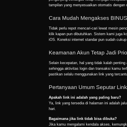
pengunjung sekaligus tetap menjaga kecepatan 
tampilan yang menyesuaikan otomatis dengan 
Cara Mudah Mengakses BINUS4
Tidak perlu repot mencari-cari lewat mesin pen
klik kapan pun dibutuhkan. Sistem kami juga k
iOS. Koneksi internet standar pun sudah cuku
Keamanan Akun Tetap Jadi Prio
Selain kecepatan, hal yang tidak kalah pentin
sehingga aktivitas login dan transaksi kamu ter
pastikan selalu menggunakan link yang tercan
Pertanyaan Umum Seputar Lin
Apakah link ini adalah yang paling baru?
Ya, link yang tersedia di halaman ini adalah ja
hari.
Bagaimana jika link tidak bisa dibuka?