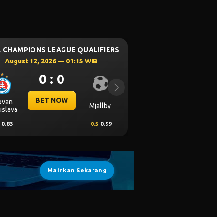
FOOTBALL F24 INTERNATIONAL
FRIENDLY
August 7, 2026 — 23:45 WIB
0 : 1
Next
BET NOW
rtugal
e-Hungary
5
0.63
-0.25
-0.87
Mainkan Sekarang