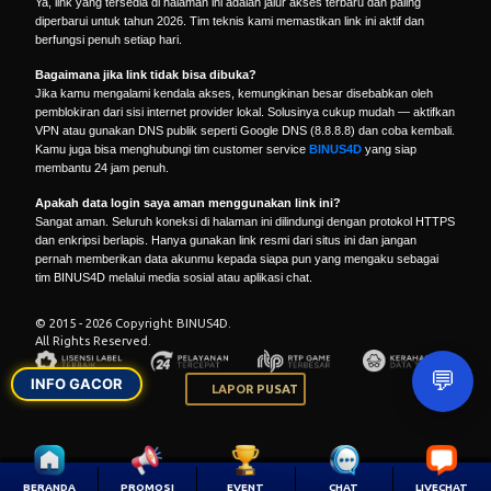
Ya, link yang tersedia di halaman ini adalah jalur akses terbaru dan paling
diperbarui untuk tahun 2026. Tim teknis kami memastikan link ini aktif dan
berfungsi penuh setiap hari.
Bagaimana jika link tidak bisa dibuka?
Jika kamu mengalami kendala akses, kemungkinan besar disebabkan oleh
pemblokiran dari sisi internet provider lokal. Solusinya cukup mudah — aktifkan
VPN atau gunakan DNS publik seperti Google DNS (8.8.8.8) dan coba kembali.
Kamu juga bisa menghubungi tim customer service
BINUS4D
yang siap
membantu 24 jam penuh.
Apakah data login saya aman menggunakan link ini?
Sangat aman. Seluruh koneksi di halaman ini dilindungi dengan protokol HTTPS
dan enkripsi berlapis. Hanya gunakan link resmi dari situs ini dan jangan
pernah memberikan data akunmu kepada siapa pun yang mengaku sebagai
tim BINUS4D melalui media sosial atau aplikasi chat.
© 2015 - 2026 Copyright BINUS4D.
All Rights Reserved.
💬
INFO GACOR
LAPOR PUSAT
BERANDA
PROMOSI
EVENT
CHAT
LIVECHAT