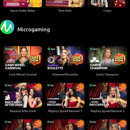
Super Andar Bahar
Teen Patti
Craps
Microgaming
Cash Wheel Carnival
Diamond Roulette
Cards Champion
Baccarat After Dark
Playboy Speed Baccarat 1
Playboy Speed Baccarat 2