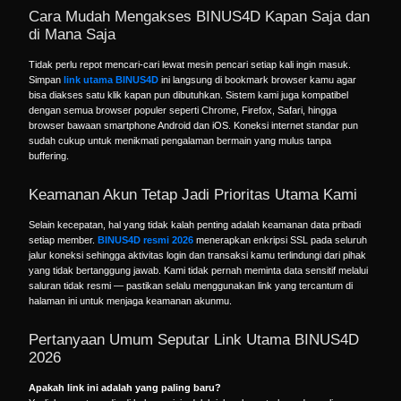
Cara Mudah Mengakses BINUS4D Kapan Saja dan
di Mana Saja
Tidak perlu repot mencari-cari lewat mesin pencari setiap kali ingin masuk.
Simpan
link utama BINUS4D
ini langsung di bookmark browser kamu agar
bisa diakses satu klik kapan pun dibutuhkan. Sistem kami juga kompatibel
dengan semua browser populer seperti Chrome, Firefox, Safari, hingga
browser bawaan smartphone Android dan iOS. Koneksi internet standar pun
sudah cukup untuk menikmati pengalaman bermain yang mulus tanpa
buffering.
Keamanan Akun Tetap Jadi Prioritas Utama Kami
Selain kecepatan, hal yang tidak kalah penting adalah keamanan data pribadi
setiap member.
BINUS4D resmi 2026
menerapkan enkripsi SSL pada seluruh
jalur koneksi sehingga aktivitas login dan transaksi kamu terlindungi dari pihak
yang tidak bertanggung jawab. Kami tidak pernah meminta data sensitif melalui
saluran tidak resmi — pastikan selalu menggunakan link yang tercantum di
halaman ini untuk menjaga keamanan akunmu.
Pertanyaan Umum Seputar Link Utama BINUS4D
2026
Apakah link ini adalah yang paling baru?