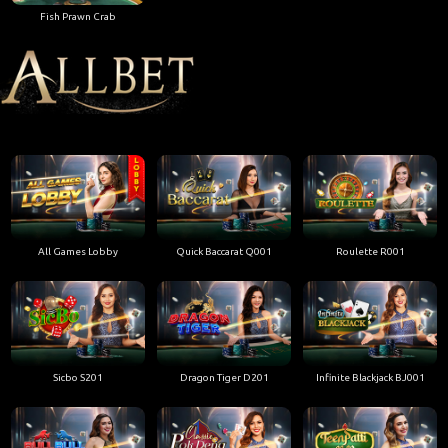
Fish Prawn Crab
All Games Lobby
Quick Baccarat Q001
Roulette R001
Sicbo S201
Dragon Tiger D201
Infinite Blackjack BJ001