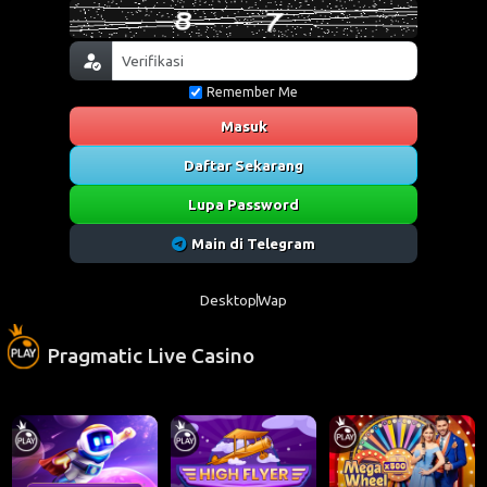
Remember Me
Masuk
Daftar Sekarang
Lupa Password
Main di Telegram
Desktop
Wap
Pragmatic Live Casino