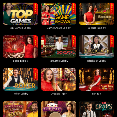
Top Games Lobby
Game Shows Lobby
Baccarat Lobby
Sicbo Lobby
Roulette Lobby
Blackjack Lobby
Poker Lobby
Dragon Tiger
Fan Tan