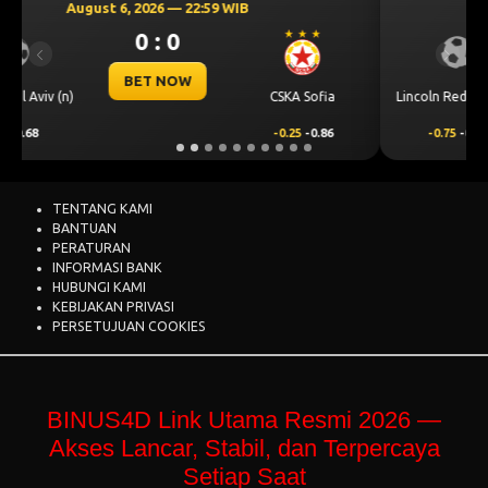
August 7, 2026 — 00:00 WIB
0 : 0
Previous
Next
BET NOW
Lincoln Red Imps (n)
Omonia Nicosia
-0.75
-0.86
0.75
0.68
TENTANG KAMI
BANTUAN
PERATURAN
INFORMASI BANK
HUBUNGI KAMI
KEBIJAKAN PRIVASI
PERSETUJUAN COOKIES
BINUS4D Link Utama Resmi 2026 —
Akses Lancar, Stabil, dan Terpercaya
Setiap Saat