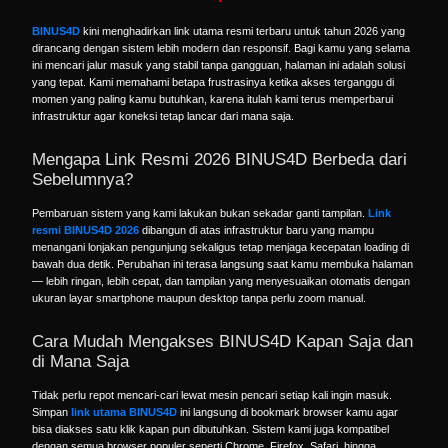
BINUS4D
kini menghadirkan link utama resmi terbaru untuk tahun 2026 yang
dirancang dengan sistem lebih modern dan responsif. Bagi kamu yang selama
ini mencari jalur masuk yang stabil tanpa gangguan, halaman ini adalah solusi
yang tepat. Kami memahami betapa frustrasinya ketika akses terganggu di
momen yang paling kamu butuhkan, karena itulah kami terus memperbarui
infrastruktur agar koneksi tetap lancar dari mana saja.
Mengapa Link Resmi 2026 BINUS4D Berbeda dari
Sebelumnya?
Pembaruan sistem yang kami lakukan bukan sekadar ganti tampilan.
Link
resmi BINUS4D 2026
dibangun di atas infrastruktur baru yang mampu
menangani lonjakan pengunjung sekaligus tetap menjaga kecepatan loading di
bawah dua detik. Perubahan ini terasa langsung saat kamu membuka halaman
— lebih ringan, lebih cepat, dan tampilan yang menyesuaikan otomatis dengan
ukuran layar smartphone maupun desktop tanpa perlu zoom manual.
Cara Mudah Mengakses BINUS4D Kapan Saja dan
di Mana Saja
Tidak perlu repot mencari-cari lewat mesin pencari setiap kali ingin masuk.
Simpan
link utama BINUS4D
ini langsung di bookmark browser kamu agar
bisa diakses satu klik kapan pun dibutuhkan. Sistem kami juga kompatibel
dengan semua browser populer seperti Chrome, Firefox, Safari, hingga