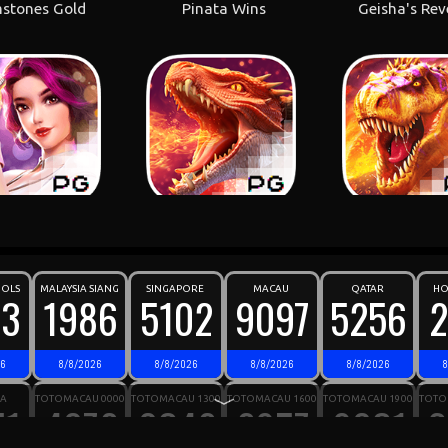
stones Gold
Pinata Wins
Geisha's Re
ktail Nights
Dragon Hatch 2
Jurassic Ki
OOLS
MALAYSIA SIANG
SINGAPORE
MACAU
QATAR
H
13
1986
5102
9097
5256
2
26
8/8/2026
8/8/2026
8/8/2026
8/8/2026
8
IA
TOTOMACAU 0000
TOTOMACAU 1300
TOTOMACAU 1600
TOTOMACAU 1900
TOTO
51
4072
0342
2957
9031
6
reat Icescape
Speed Winner
Reel Roya