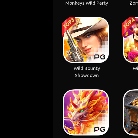
Monkeys Wild Party
Zom
Wild Bounty
Wi
Showdown