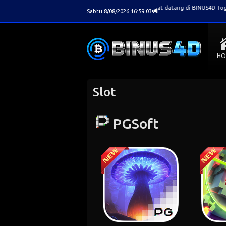
Selamat datang di BINUS4D Togel
Sabtu 8/08/2026 16:59:04
HO
Slot
PGSoft