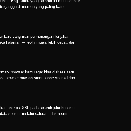
onsif. Bagi kamu yang selama ini mencari jalur
iggies
Wings of Iguazu
s terganggu di momen yang paling kamu
ktur baru yang mampu menangani lonjakan
ka halaman — lebih ringan, lebih cepat, dan
ver
Chicky Run
okmark browser kamu agar bisa diakses satu
ingga browser bawaan smartphone Android dan
an enkripsi SSL pada seluruh jalur koneksi
data sensitif melalui saluran tidak resmi —
Hunt
Tsar Treasures