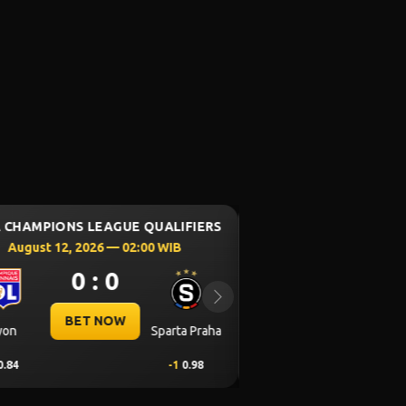
wn
8/8/2026
yhem
Fortune Horse
A CHAMPIONS LEAGUE QUALIFIERS
August 11, 2026 — 22:59 WIB
0 : 0
Next
BET NOW
Union Saint-
 Glimt
Gilloise
5
0.77
-0.75
-0.95
ve of
Skylight Wonders