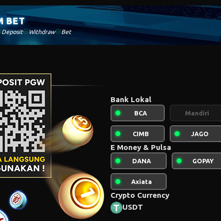
Fortune
M BET
Deposit
Withdraw
Bet
Bank Lokal
en Gold Rush
Majestic Empire
Grimms Bou
BCA
Mandiri
Hansel & Gr
CIMB
JAGO
E Money & Pulsa
DANA
GOPAY
Axiata
Crypto Currency
USDT