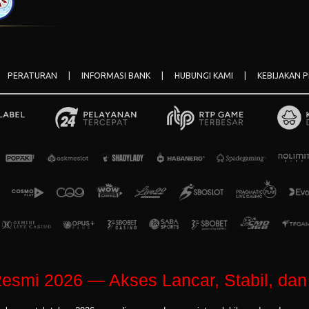
 Frenzy Spins
Jack the Giant Hunter
Dead Mans R
PERATURAN
|
INFORMASI BANK
|
HUBUNGI KAMI
|
KEBIJAKAN P
affiti Rush
Incan Wonders
Fortune Sn
smi 2026 — Akses Lancar, Stabil, dan 