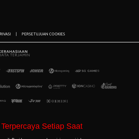
iches
Knockout Riches
RIVASI
|
PERSETUJUAN COOKIES
ake
Chocolate Deluxe
Terpercaya Setiap Saat