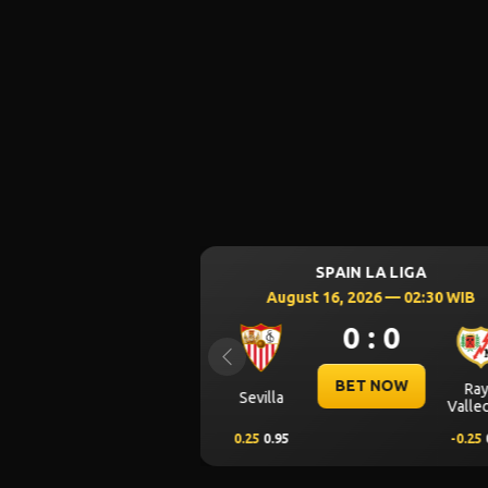
8/8/20
Funky Fortunez
Pe
UEFA CHAMPIONS LEAGUE QUALIF
August 12, 2026 — 01:30 WIB
0 : 0
Previous
BET NOW
SK Sturm
Fener
Graz
-0.5
0.95
0.5
0
Forbidden Alchemy
Mythi