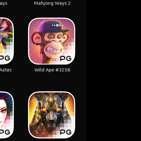
ays
Mahjong Ways 2
 Aztec
Wild Ape #3258